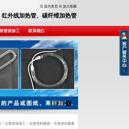
设为首页
加入收藏
、
红外线加热管
、
碳纤维加热管
英管深加工
联系我们
页
>
石英管深加工
>
石英管封圆底
>
石英管封圆底