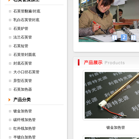
石英管翻遍/封底
乳白石英管封底
石英炉管
2
法兰石英管
1
3
石英短管
石英管封圆底
封底石英管
大小口径石英管
异型石英管
石英加热器
产品分类
镀金加热管
碳纤维加热管
镀金加热管
红外线加热管
半镀白加热管