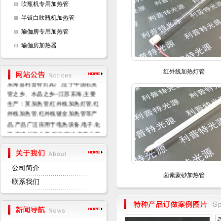
吹瓶机专用加热管
半镀白吹瓶机加热管
瑜伽房专用加热管
瑜伽房加热器
红外线加热灯管
东海县利普特灯具厂,位于中国石英
管之乡、水晶之乡--江苏东海,主要
生产：英加热管,红外线加热灯管,红
外线加热管,红外线镀金加热管等产
品,产品广泛应用于电热设备,电子,化
工,高温材料生产,医疗器械,真空生产
等行业.
公司简介
·
卤素蒙砂加热管
联系我们
·