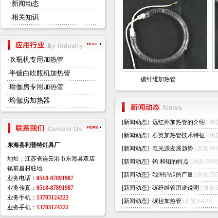
新闻动态
·
相关知识
·
吹瓶机专用加热管
·
半镀白吹瓶机加热管
·
镀金加热管
碳纤维加热管
瑜伽房专用加热管
·
瑜伽房加热器
·
[
新闻动态
]·
远红外加热管的介绍
(浏览
[
新闻动态
]·
石英加热管技术特征
(浏览
东海县利普特灯具厂
[
新闻动态
]·
电光源发展趋势
(浏览:601
地址：江苏省连云港市东海县双店
[
新闻动态
]·
钨.和钼的特点
(浏览:5988
镇前昌村驻地
[
新闻动态
]·
我国钨钼的产量
(浏览:595
业务电话：
0518-87891987
业务传真：
0518-87891987
[
新闻动态
]·
碳纤维管用途说明
(浏览:6
业务手机：
13705124222
[
新闻动态
]·
碳毡加热管
(浏览:6420)
业务手机：
13705124222