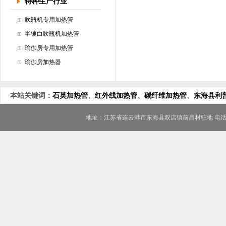
特种生产行业
吹瓶机专用加热管
半镀白吹瓶机加热管
瑜伽房专用加热管
瑜伽房加热器
本站关键词：
石英加热管
、
红外线加热管
、
碳纤维加热管
、
东海县利
地址：江苏省连云港市东海县双店镇前昌村驻地 电话/FAX：0518-